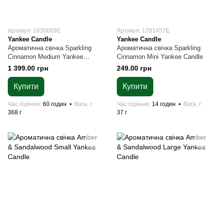
Артикул: 1630009E
Артикул: 1701457E
Yankee Candle
Yankee Candle
Ароматична свічка Sparkling
Ароматична свічка Sparkling
Cinnamon Medium Yankee
Cinnamon Mini Yankee Candle
Candle
1 399.00 грн
249.00 грн
Купити
Купити
Час горіння
60 годин
Вага, г
Час горіння
14 годин
Вага, г
368 г
37 г