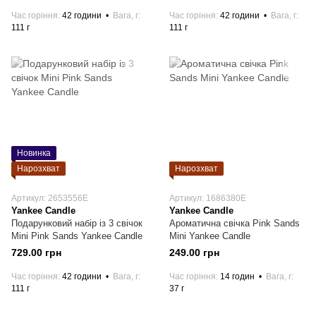
Час горіння
42 години
Вага, г
Час горіння
42 години
Вага, г
111 г
111 г
Новинка
Нарозхват
Нарозхват
Артикул: 2653556E
Артикул: 1686380E
Yankee Candle
Yankee Candle
Подарунковий набір із 3 свічок
Ароматична свічка Pink Sands
Mini Pink Sands Yankee Candle
Mini Yankee Candle
729.00 грн
249.00 грн
Час горіння
42 години
Вага, г
Час горіння
14 годин
Вага, г
111 г
37 г