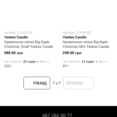
Артикул: 1761473E
Артикул: 1760993E
Yankee Candle
Yankee Candle
Ароматична свічка Big Apple
Ароматична свічка Big Apple
Christmas Small Yankee Candle
Christmas Mini Yankee Candle
589.00 грн
249.00 грн
Час горіння
30 годин
Вага, г
Час горіння
14 годин
Вага, г
122 г
37 г
Назад
Вперед
7
з 7
067 282 00 77