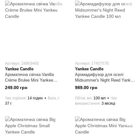
Артикул: 1686346E
Артикул: 1745757E
Yankee Candle
Yankee Candle
Ароматична свічка Vanilla
Аромадифузор для оселі
Crème Brulee Mini Yankee
Midsummer's Night Reed Yankee
Candle
Candle 100 мл
249.00 грн
989.00 грн
Час горіння
14 годин
Вага, г
Об'єм, мл
100 мл
Час
37 г
використання
3 місяці