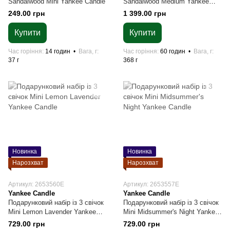
Sandalwood Mini Yankee Candle
Sandalwood Medium Yankee
Candle
249.00 грн
1 399.00 грн
Купити
Купити
Час горіння
14 годин
Вага, г
Час горіння
60 годин
Вага, г
37 г
368 г
Новинка
Новинка
Нарозхват
Нарозхват
Артикул: 2653560E
Артикул: 2653557E
Yankee Candle
Yankee Candle
Подарунковий набір із 3 свічок
Подарунковий набір із 3 свічок
Mini Lemon Lavender Yankee
Mini Midsummer's Night Yankee
Candle
Candle
729.00 грн
729.00 грн