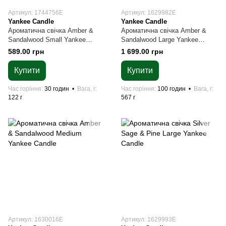
Артикул: 1744756E
Артикул: 1629982E
Yankee Candle
Yankee Candle
Ароматична свічка Amber &
Ароматична свічка Amber &
Sandalwood Small Yankee
Sandalwood Large Yankee
Candle
Candle
589.00 грн
1 699.00 грн
Купити
Купити
Час горіння
30 годин
Вага, г
Час горіння
100 годин
Вага, г
122 г
567 г
Артикул: 1630016E
Артикул: 1629993Е