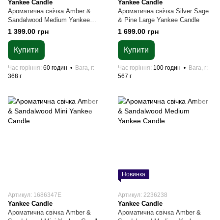
Yankee Candle
Yankee Candle
Ароматична свічка Amber &
Ароматична свічка Silver Sage
Sandalwood Medium Yankee
& Pine Large Yankee Candle
Candle
1 399.00 грн
1 699.00 грн
Купити
Купити
Час горіння
60 годин
Вага, г
Час горіння
100 годин
Вага, г
368 г
567 г
Новинка
Артикул: 1686347E
Артикул: 2236238
Yankee Candle
Yankee Candle
Ароматична свічка Amber &
Ароматична свічка Amber &