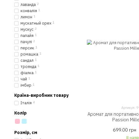
лаванда
2
конвалія
1
лимон
1
мускатный орех
1
мускус
2
папайя
1
пачулі
2
персик
1
ромашка
1
сандал
1
троянда
1
фіалка
1
чай
1
імбир
1
Країна-виробник товару
Італія
4
Артикул:
Колір
Аромат для портативно
Passion Mille
699.00 грн
Розмір, см
В наяв