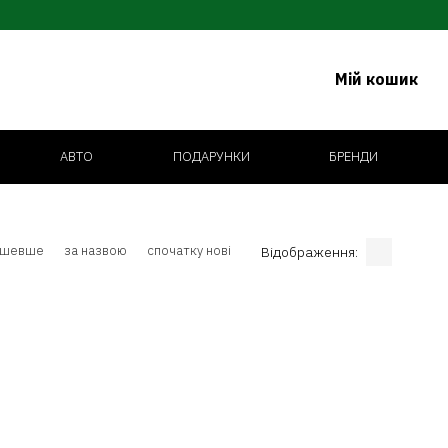
Мій кошик
АВТО
ПОДАРУНКИ
БРЕНДИ
ешевше
за назвою
спочатку нові
Відображення: