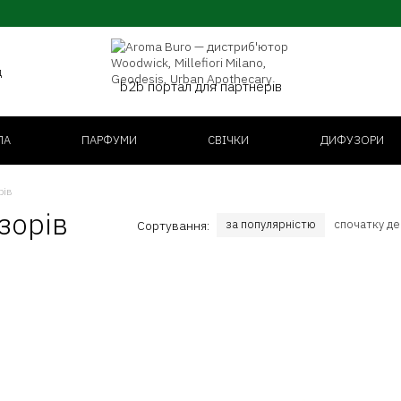
д
b2b портал для партнерів
ЛА
ПАРФУМИ
СВІЧКИ
ДИФУЗОРИ
рів
зорів
за популярністю
спочатку д
Сортування: