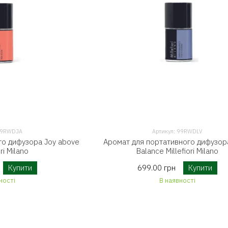
 99RWDJA
Артикул: 99RWDLV
го дифузора Joy above
Аромат для портативного дифузора
ori Milano
Balance Millefiori Milano
Купити
699.00 грн
Купити
ності
В наявності