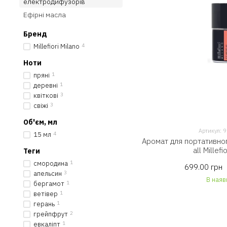
електродифузорів
Ефірні масла
Бренд
Millefiori Milano
4
Ноти
пряні
1
деревні
1
квіткові
3
свіжі
3
Об'єм, мл
Артикул:
15 мл
4
Аромат для портативно
all Millefi
Теги
смородина
1
699.00 грн
апельсин
3
В наяв
бергамот
1
ветівер
1
герань
1
грейпфрут
2
евкаліпт
1