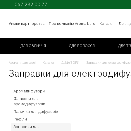
067 282 00 77
Перейти до основного контенту
Умови партнерства
Про компанію Aroma buro
Каталог
Догля
ДЛЯ ОБЛИЧЧЯ
ДЛЯ ВОЛОССЯ
ДЛЯ ТІ
Аромати для оселі
Каталог
ДИФУЗОРИ
Заправки для електродифузо
Заправки для електродифу
Аромадифузори
Флакони для
аромадифузорів
Палички для дифузорів
Рефіли
Заправки для