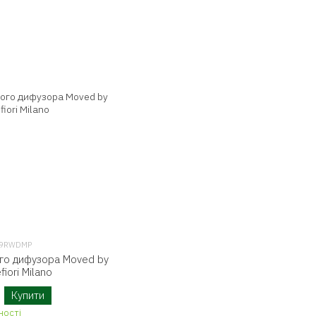
 99RWDMP
го дифузора Moved by
fiori Milano
Купити
ності