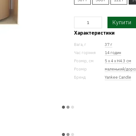
Купити
Характеристики
Вага, г
37 г
Час горіння
14 годин
Розмір, см
5 x 4 x Н4.3 см
Розмір
маленький/доро
Бренд
Yankee Candle