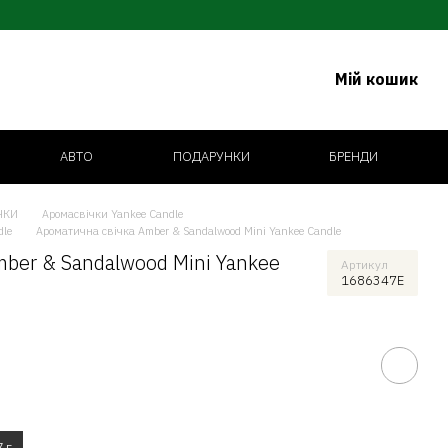
Мій кошик
АВТО
ПОДАРУНКИ
БРЕНДИ
ЧКИ
Аромасвічки Yankee Candle
dle
Ароматична свічка Amber & Sandalwood Mini Yankee Candle
ber & Sandalwood Mini Yankee
Артикул
1686347E
 г