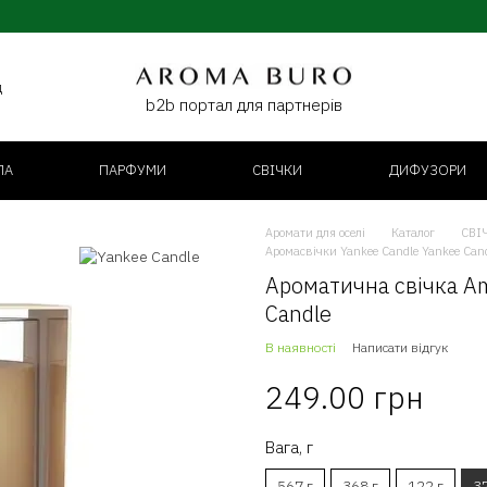
д
b2b портал для партнерів
ЛА
ПАРФУМИ
СВІЧКИ
ДИФУЗОРИ
Аромати для оселі
Каталог
СВІ
Аромасвічки Yankee Candle Yankee Can
Ароматична свічка Am
Candle
В наявності
Написати відгук
249.00 грн
Вага, г
567 г
368 г
122 г
37