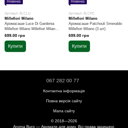
Новинка
Новинка
Артикул: 9LCLU
Артикул: 9LCPC
Millefiori Milano
Millefiori Milano
Аромасаше Luce Di Gardenia
Аромасаше Patchouli Smeraldo
Millefiori Milano Millefiori Milano
Millefiori Milano (3 шт)
(3 шт)
699.00 грн
699.00 грн
Купити
Купити
067 282 00 77
Контактна інформація
Повна версія сайту
Мапа сайту
© 2018—2026
Aroma Buro — Аромати для дому. Всі права захищені.