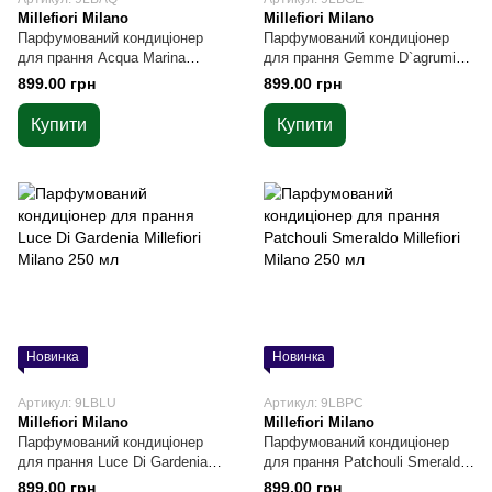
Millefiori Milano
Millefiori Milano
Парфумований кондиціонер
Парфумований кондиціонер
для прання Acqua Marina
для прання Gemme D`agrumi
Millefiori Milano 250 мл
Millefiori Milano 250 мл
899.00 грн
899.00 грн
Купити
Купити
Новинка
Новинка
Артикул: 9LBLU
Артикул: 9LBPC
Millefiori Milano
Millefiori Milano
Парфумований кондиціонер
Парфумований кондиціонер
для прання Luce Di Gardenia
для прання Patchouli Smeraldo
Millefiori Milano 250 мл
Millefiori Milano 250 мл
899.00 грн
899.00 грн