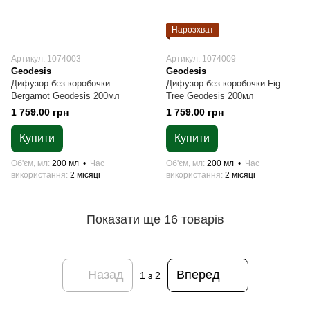
Нарозхват
Артикул: 1074003
Артикул: 1074009
Geodesis
Geodesis
Дифузор без коробочки
Дифузор без коробочки Fig
Bergamot Geodesis 200мл
Tree Geodesis 200мл
1 759.00 грн
1 759.00 грн
Купити
Купити
Об'єм, мл
200 мл
Час
Об'єм, мл
200 мл
Час
використання
2 місяці
використання
2 місяці
Показати ще 16 товарів
Назад
Вперед
1
з 2