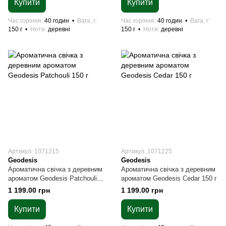
Купити
Купити
Час горіння
40 годин
Вага, г
Час горіння
40 годин
Вага, г
150 г
Ноти
деревні
150 г
Ноти
деревні
Артикул: 1071215
Артикул: 1071225
Geodesis
Geodesis
Ароматична свічка з деревним
Ароматична свічка з деревним
ароматом Geodesis Patchouli
ароматом Geodesis Cedar 150 г
150 г
1 199.00 грн
1 199.00 грн
Купити
Купити