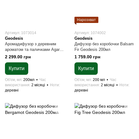
Нарозхват
Артикул: 1073014
Артикул: 1074002
Geodesis
Geodesis
Аромадифузор з деревним
Дифузор без коробочки Balsam
ароматом та паличками Agar
Fir Geodesis 200мл
Wood Geodesis 200мл
2 299.00 грн
1 759.00 грн
Купити
Купити
Об'єм, мл
200мл
Час
Об'єм, мл
200 мл
Час
використання
2 місяці
Ноти
використання
2 місяці
Ноти
деревні
деревні