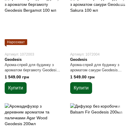
Нарозхват
Артикул: 1072003
Артикул: 1072004
Geodesis
Geodesis
Арома-спрей для будинку з
Арома-спрей для будинку з
ароматом бергамоту Geodesis
ароматом сакури Geodesis
Bergamot 100 мл
Sakura 100 мл
1 549.00 грн
1 549.00 грн
Купити
Купити