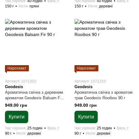
Час горіння
40 годин
Вага, г
Час горіння
40 годин
Вага, г
150 г
Ноти
пряні
150 г
Ноти
деревні
Нарозхват
Нарозхват
Артикул: 1071302
Артикул: 1071310
Geodesis
Geodesis
Ароматична свічка з деревним
Ароматична свічка з ароматом
ароматом Geodesis Balsam Fir
трав Geodesis Rooibos 90 г
90 г
949.00 грн
949.00 грн
Купити
Купити
Час горіння
25 годин
Вага, г
Час горіння
25 годин
Вага, г
90 г
Ноти
деревні
90 г
Ноти
деревні