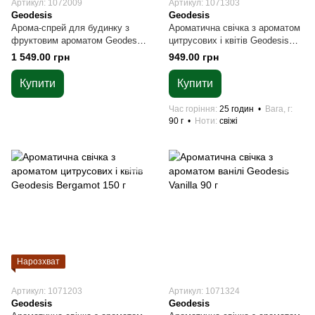
Артикул: 1072009
Артикул: 1071303
Geodesis
Geodesis
Арома-спрей для будинку з
Ароматична свічка з ароматом
фруктовим ароматом Geodesis
цитрусових і квітів Geodesis
Fig Tree 100 мл
Bergamot 90 г
1 549.00 грн
949.00 грн
Купити
Купити
Час горіння
25 годин
Вага, г
90 г
Ноти
свіжі
Нарозхват
Артикул: 1071203
Артикул: 1071324
Geodesis
Geodesis