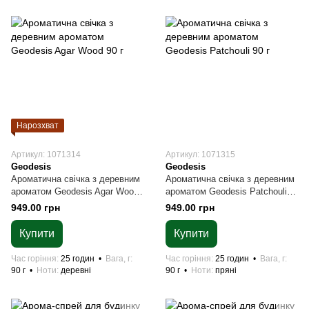
Нарозхват
Артикул: 1071314
Артикул: 1071315
Geodesis
Geodesis
Ароматична свічка з деревним
Ароматична свічка з деревним
ароматом Geodesis Agar Wood
ароматом Geodesis Patchouli
90 г
90 г
949.00 грн
949.00 грн
Купити
Купити
Час горіння
25 годин
Вага, г
Час горіння
25 годин
Вага, г
90 г
Ноти
деревні
90 г
Ноти
пряні