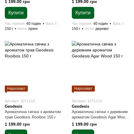
1 199.00 грн
1 199.00 грн
Купити
Купити
Час горіння
40 годин
Вага, г
Час горіння
40 годин
Вага, г
150 г
Ноти
пряні
150 г
Ноти
деревні
Нарозхват
Нарозхват
Артикул: 1071210
Артикул: 1071214
Geodesis
Geodesis
Ароматична свічка з ароматом
Ароматична свічка з деревним
трав Geodesis Rooibos 150 г
ароматом Geodesis Agar Wood
150 г
1 199.00 грн
1 199.00 грн