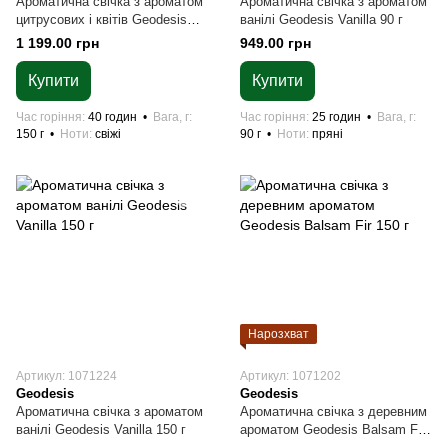
Ароматична свічка з ароматом
Ароматична свічка з ароматом
цитрусових і квітів Geodesis
ванілі Geodesis Vanilla 90 г
Bergamot 150 г
1 199.00 грн
949.00 грн
Купити
Купити
Час горіння
40 годин
Вага, г
Час горіння
25 годин
Вага, г
150 г
Ноти
свіжі
90 г
Ноти
пряні
Нарозхват
Артикул: 1071224
Артикул: 1071202
Geodesis
Geodesis
Ароматична свічка з ароматом
Ароматична свічка з деревним
ванілі Geodesis Vanilla 150 г
ароматом Geodesis Balsam Fir
150 г