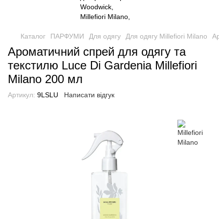
Каталог
ПАРФУМИ
Для одягу
Для одягу Millefiori Milano
Ар
Ароматичний спрей для одягу та
текстилю Luce Di Gardenia Millefiori
Milano 200 мл
Артикул:
9LSLU
Написати відгук