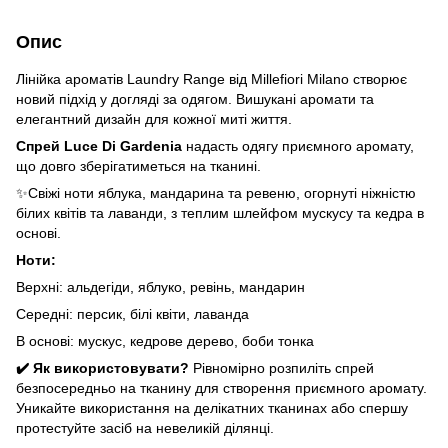
Опис
Лінійка ароматів Laundry Range від Millefiori Milano створює
новий підхід у догляді за одягом. Вишукані аромати та
елегантний дизайн для кожної миті життя.
Спрей Luce Di Gardenia
надасть одягу приємного аромату,
що довго зберігатиметься на тканині.
✨Свіжі ноти яблука, мандарина та ревеню, огорнуті ніжністю
білих квітів та лаванди, з теплим шлейфом мускусу та кедра в
основі.
Ноти:
Верхні: альдегіди, яблуко, ревінь, мандарин
Середні: персик, білі квіти, лаванда
В основі: мускус, кедрове дерево, боби тонка
✔️ Як використовувати?
Рівномірно розпиліть спрей
безпосередньо на тканину для створення приємного аромату.
Уникайте використання на делікатних тканинах або спершу
протестуйте засіб на невеликій ділянці.