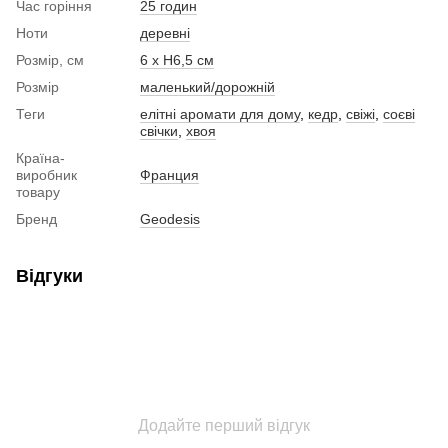
Час горіння
25 годин
Ноти
деревні
Розмір, см
6 х Н6,5 см
Розмір
маленький/дорожній
Теги
елітні аромати для дому
,
кедр
,
свіжі
,
соєві
свічки
,
хвоя
Країна-
виробник
Франция
товару
Бренд
Geodesis
Відгуки
Додайте перший відгук