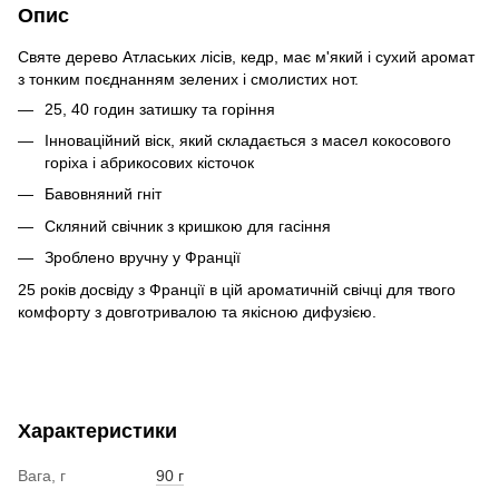
Опис
Святе дерево Атлаських лісів, кедр, має м'який і сухий аромат
з тонким поєднанням зелених і смолистих нот.
25, 40 годин затишку та горіння
Інноваційний віск, який складається з масел кокосового
горіха і абрикосових кісточок
Бавовняний гніт
Скляний свічник з кришкою для гасіння
Зроблено вручну у Франції
25 років досвіду з Франції в цій ароматичній свічці для твого
комфорту з довготривалою та якісною дифузією.
Характеристики
Вага, г
90 г