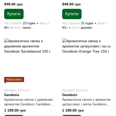
90 г
Geodesis Coffee wood 90 г
949.00 грн
949.00 грн
Купити
Купити
Час горіння
25 годин
Вага, г
Час горіння
25 годин
Вага, г
90 г
Ноти
пряні
90 г
Ноти
деревні
Нарозхват
Артикул: 1071217
Артикул: 1071223
Geodesis
Geodesis
Ароматична свічка з деревним
Ароматична свічка з ароматом
ароматом Geodesis Sandalwood
цитрусових і квітів Geodesis
150 г
Orange Tree 150 г
1 199.00 грн
1 199.00 грн