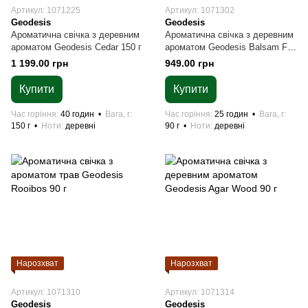
Артикул: 1071225
Артикул: 1071302
Geodesis
Geodesis
Ароматична свічка з деревним
Ароматична свічка з деревним
ароматом Geodesis Cedar 150 г
ароматом Geodesis Balsam Fir
90 г
1 199.00 грн
949.00 грн
Купити
Купити
Час горіння
40 годин
Вага, г
Час горіння
25 годин
Вага, г
150 г
Ноти
деревні
90 г
Ноти
деревні
Нарозхват
Нарозхват
Артикул: 1071310
Артикул: 1071314
Geodesis
Geodesis