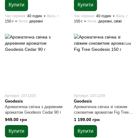
Купити
Купити
Час горіння
40 годин
Вага, г
Час горіння
40 годин
Вага, г
150 г
Ноти
деревні
150 г
Ноти
деревні, свіжі
Артикул: 1071325
Артикул: 1071209
Geodesis
Geodesis
Ароматична свічка з деревним
Ароматична свічка зі свіжим
ароматом Geodesis Cedar 90 г
соковитим ароматом Fig Tree
Geodesis 150 г
949.00 грн
1 199.00 грн
Купити
Купити