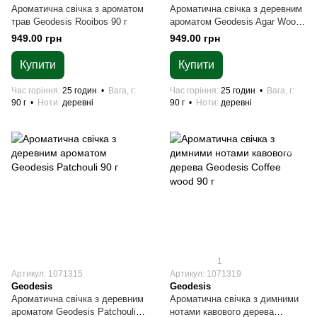
Ароматична свічка з ароматом
Ароматична свічка з деревним
трав Geodesis Rooibos 90 г
ароматом Geodesis Agar Wood
90 г
949.00 грн
949.00 грн
Купити
Купити
Час горіння
25 годин
Вага, г
Час горіння
25 годин
Вага, г
90 г
Ноти
деревні
90 г
Ноти
деревні
1
Артикул: 1071315
Артикул: 1071319
Geodesis
Geodesis
Ароматична свічка з деревним
Ароматична свічка з димними
ароматом Geodesis Patchouli
нотами кавового дерева