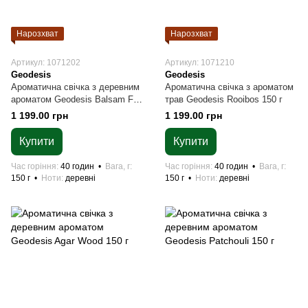
Нарозхват
Нарозхват
Артикул: 1071202
Артикул: 1071210
Geodesis
Geodesis
Ароматична свічка з деревним
Ароматична свічка з ароматом
ароматом Geodesis Balsam Fir
трав Geodesis Rooibos 150 г
150 г
1 199.00 грн
1 199.00 грн
Купити
Купити
Час горіння
40 годин
Вага, г
Час горіння
40 годин
Вага, г
150 г
Ноти
деревні
150 г
Ноти
деревні