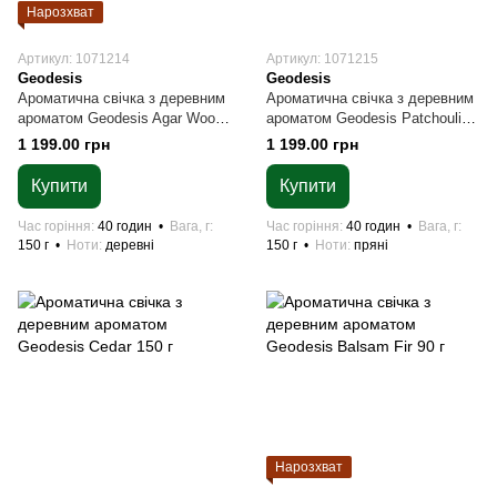
Нарозхват
Артикул: 1071214
Артикул: 1071215
Geodesis
Geodesis
Ароматична свічка з деревним
Ароматична свічка з деревним
ароматом Geodesis Agar Wood
ароматом Geodesis Patchouli
150 г
150 г
1 199.00 грн
1 199.00 грн
Купити
Купити
Час горіння
40 годин
Вага, г
Час горіння
40 годин
Вага, г
150 г
Ноти
деревні
150 г
Ноти
пряні
Нарозхват