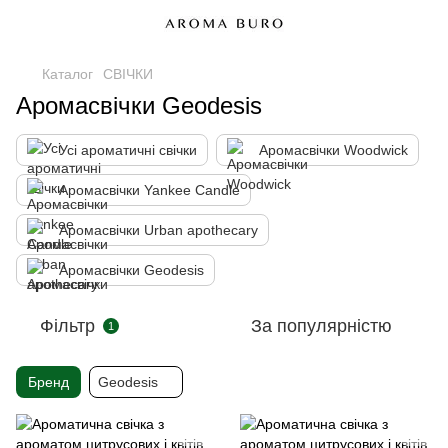
Каталог
СВІЧКИ
Аромасвічки Geodesis
Усі ароматичні свічки
Аромасвічки Woodwick
Аромасвічки Yankee Candle
Аромасвічки Urban apothecary
Аромасвічки Geodesis
Фільтр
За популярністю
1
Бренд
Geodesis