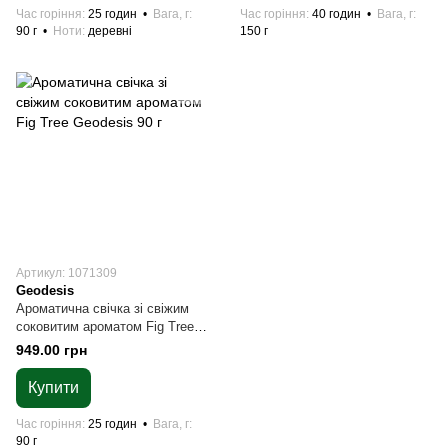
Час горіння
25 годин
Вага, г
Час горіння
40 годин
Вага, г
90 г
Ноти
деревні
150 г
Артикул: 1071309
Geodesis
Ароматична свічка зі свіжим
соковитим ароматом Fig Tree
Geodesis 90 г
949.00 грн
Купити
Час горіння
25 годин
Вага, г
90 г