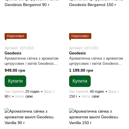
Нарозхват
Нарозхват
Артикул: 1071303
Артикул: 1071203
Geodesis
Geodesis
Ароматична свічка з ароматом
Ароматична свічка з ароматом
цитрусових і квітів Geodesis
цитрусових і квітів Geodesis
Bergamot 90 г
Bergamot 150 г
949.00 грн
1 199.00 грн
Купити
Купити
Час горіння
25 годин
Вага, г
Час горіння
40 годин
Вага, г
90 г
Ноти
свіжі
150 г
Ноти
свіжі