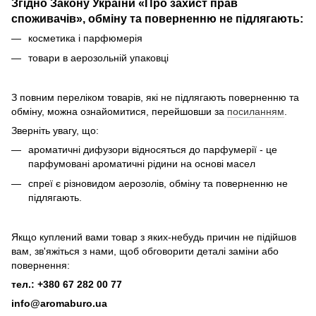
Згідно Закону України «Про захист прав
споживачів», обміну та поверненню не підлягають:
косметика і парфюмерія
товари в аерозольній упаковці
З повним переліком товарів, які не підлягають поверненню та
обміну, можна ознайомитися, перейшовши за
посиланням
.
Зверніть увагу, що:
ароматичні дифузори відносяться до парфумерії - це
парфумовані ароматичні рідини на основі масел
спреї є різновидом аерозолів, обміну та поверненню не
підлягають.
Якщо куплений вами товар з яких-небудь причин не підійшов
вам, зв'яжіться з нами, щоб обговорити деталі заміни або
повернення:
тел.: +380 67 282 00 77
info@aromaburo.ua