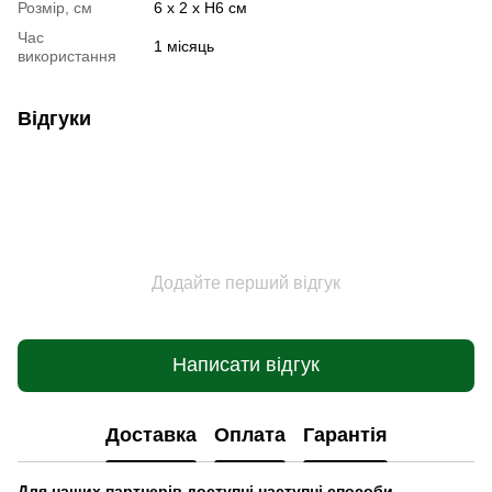
Розмір, см
6 х 2 х Н6 см
Час
1 місяць
використання
Відгуки
Додайте перший відгук
Написати відгук
Доставка
Оплата
Гарантія
Для наших партнерів доступні наступні способи