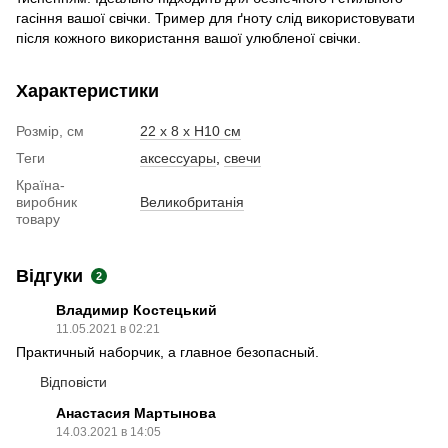
гасіння вашої свічки. Тример для ґноту слід використовувати
після кожного використання вашої улюбленої свічки.
Характеристики
Розмір, см
22 х 8 х H10 см
Теги
аксессуары
,
свечи
Країна-
виробник
Великобританія
товару
Відгуки
2
Владимир Костецький
11.05.2021 в 02:21
Практичный наборчик, а главное безопасный.
Відповісти
Анастасия Мартынова
14.03.2021 в 14:05