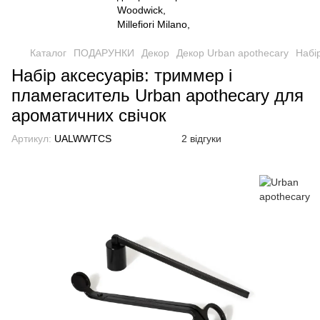
Каталог
ПОДАРУНКИ
Декор
Декор Urban apothecary
Набі
Набір аксесуарів: триммер і
пламегаситель Urban apothecary для
ароматичних свічок
Артикул:
UALWWTCS
2 відгуки