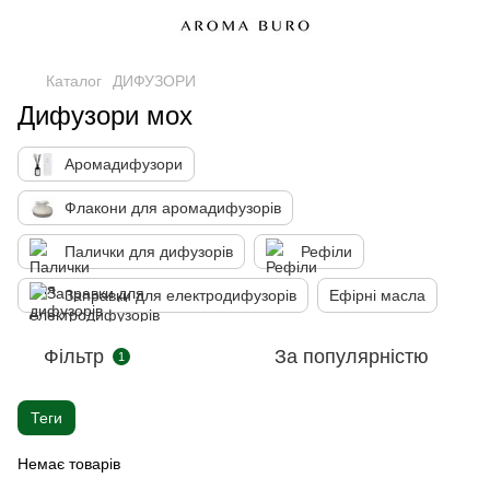
Каталог
ДИФУЗОРИ
Дифузори мох
Аромадифузори
Флакони для аромадифузорів
Палички для дифузорів
Рефіли
Заправки для електродифузорів
Ефірні масла
Фільтр
За популярністю
1
Теги
Немає товарів