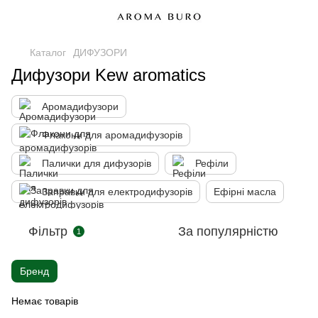
Каталог
ДИФУЗОРИ
Дифузори Kew aromatics
Аромадифузори
Флакони для аромадифузорів
Палички для дифузорів
Рефіли
Заправки для електродифузорів
Ефірні масла
Фільтр
За популярністю
1
Бренд
Немає товарів