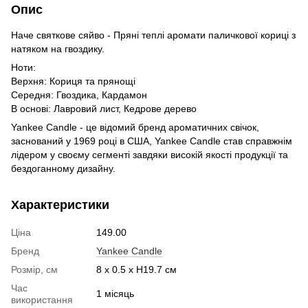
Опис
Наче святкове сяйво - Пряні теплі аромати паличкової кориці з
натяком на гвоздику.
Ноти:
Верхня: Кориця та прянощі
Середня: Гвоздика, Кардамон
В основі: Лавровий лист, Кедрове дерево
Yankee Candle - це відомий бренд ароматичних свічок,
заснований у 1969 році в США, Yankee Candle став справжнім
лідером у своєму сегменті завдяки високій якості продукції та
бездоганному дизайну.
Характеристики
Ціна
149.00
Бренд
Yankee Candle
Розмір, см
8 x 0.5 x H19.7 см
Час
1 місяць
використання