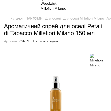
Каталог
ПАРФУМИ
Для оселі
Для оселі Millefiori Milano
Ар
Ароматичний спрей для оселі Petali
di Tabacco Millefiori Milano 150 мл
Артикул:
7SRPT
Написати відгук