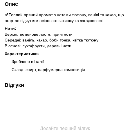
Опис
🍂Теплий пряний аромат з нотами тютюну, ванілі та какао, що
огортає відчуттям осіннього затишку та загадковості.
Ноти:
Верхні: тютюнове листя, пряні ноти
Середні: ваніль, какао, боби тонка, квітка тютюну
В основі: сухофрукти, деревні ноти
Характеристики:
Зроблено в Італії
Склад: спирт, парфумерна композиція
Відгуки
Додайте перший відгук