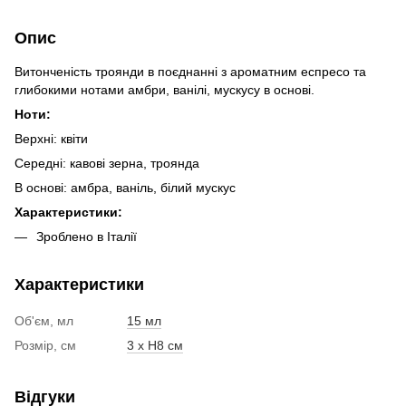
Опис
Витонченість троянди в поєднанні з ароматним еспресо та
глибокими нотами амбри, ванілі, мускусу в основі.
Ноти:
Верхні: квіти
Середні: кавові зерна, троянда
В основі: амбра, ваніль, білий мускус
Характеристики:
Зроблено в Італії
Характеристики
Об'єм, мл
15 мл
Розмір, см
3 х H8 см
Відгуки