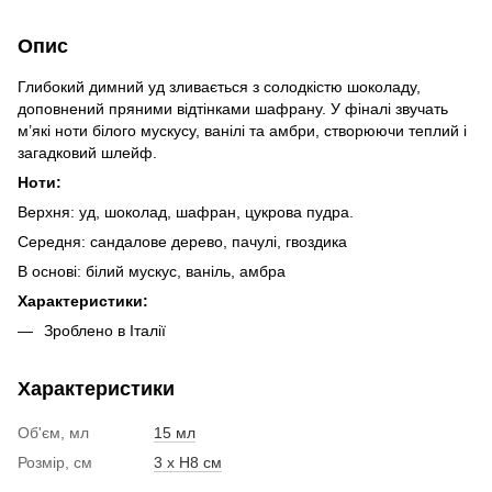
Опис
Глибокий димний уд зливається з солодкістю шоколаду,
доповнений пряними відтінками шафрану. У фіналі звучать
м’які ноти білого мускусу, ванілі та амбри, створюючи теплий і
загадковий шлейф.
Ноти:
Верхня: уд, шоколад, шафран, цукрова пудра.
Середня: сандалове дерево, пачулі, гвоздика
В основі: білий мускус, ваніль, амбра
Характеристики:
Зроблено в Італії
Характеристики
Об'єм, мл
15 мл
Розмір, см
3 х H8 см