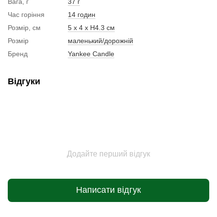
Вага, г
37 г
Час горіння
14 годин
Розмір, см
5 x 4 x Н4.3 см
Розмір
маленький/дорожній
Бренд
Yankee Candle
Відгуки
Додайте перший відгук
Написати відгук