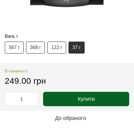
Вага, г
567 г
368 г
122 г
37 г
В наявності
249.00 грн
Купити
До обраного