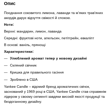
Опис
Поєднання соковитого лимона, лаванди та м'яких трав'яних
акордів дарує відчуття свіжості й спокою.
Ноти:
Верхні: мандарин, лимон, лаванда
Середні: фруктові ноти, апельсин, петітгрейн, евкаліпт
В основі: ваніль, прянощі
Характеристики:
Улюблений аромат тепер у новому дизайні
Скляний свічник
Кришка для правильного гасіння
Зроблено в США
Yankee Candle – відомий бренд ароматичних свічок,
заснований у 1969 році в США, Yankee Candle став справжнім
лідером у своєму сегменті завдяки високій якості продукції та
бездоганному дизайну.