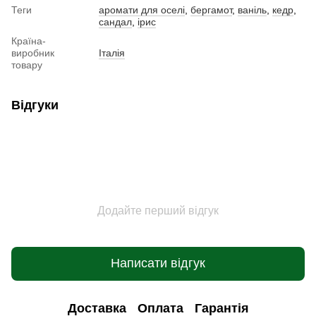
Теги
аромати для оселі
,
бергамот
,
ваніль
,
кедр
,
сандал
,
ірис
Країна-
виробник
Італія
товару
Відгуки
Додайте перший відгук
Написати відгук
Доставка
Оплата
Гарантія