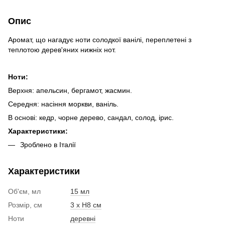
Опис
Аромат, що нагадує ноти солодкої ванілі, переплетені з
теплотою дерев'яних нижніх нот.
Ноти:
Верхня: апельсин, бергамот, жасмин.
Середня: насіння моркви, ваніль.
В основі: кедр, чорне дерево, сандал, солод, ірис.
Характеристики:
Зроблено в Італії
Характеристики
Об'єм, мл
15 мл
Розмір, см
3 х H8 см
Ноти
деревні