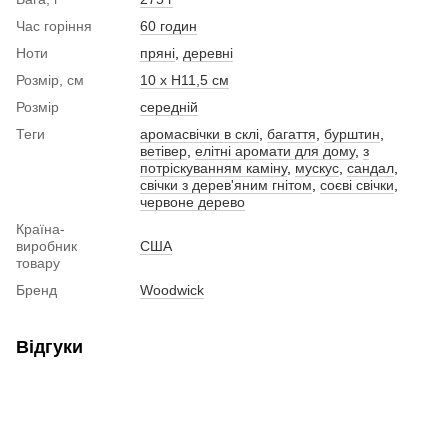
Час горіння
60 годин
Ноти
пряні
,
деревні
Розмір, см
10 х Н11,5 см
Розмір
середній
Теги
аромасвічки в склі
,
багаття
,
бурштин
,
ветівер
,
елітні аромати для дому
,
з
потріскуванням каміну
,
мускус
,
сандал
,
свічки з дерев'яним гнітом
,
соєві свічки
,
червоне дерево
Країна-
виробник
США
товару
Бренд
Woodwick
Відгуки