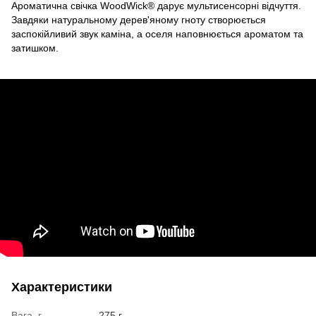
Ароматична свічка WoodWick® дарує мультисенсорні відчуття.
Завдяки натуральному дерев'яному гноту створюється
заспокійливий звук каміна, а оселя наповнюється ароматом та
затишком.
Характеристики
Вага, г
275 г