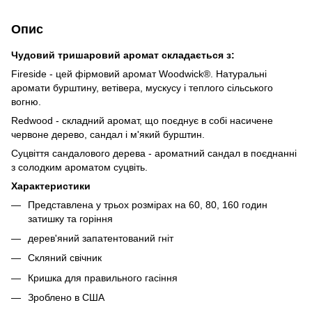
Опис
Чудовий тришаровий аромат складається з:
Fireside - цей фірмовий аромат Woodwick®. Натуральні
аромати бурштину, ветівера, мускусу і теплого сільського
вогню.
Redwood - складний аромат, що поєднує в собі насичене
червоне дерево, сандал і м'який бурштин.
Суцвіття сандалового дерева - ароматний сандал в поєднанні
з солодким ароматом суцвіть.
Характеристики
Представлена у трьох розмірах на 60, 80, 160 годин
затишку та горіння
дерев'яний запатентований гніт
Скляний свічник
Кришка для правильного гасіння
Зроблено в США