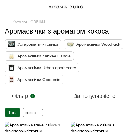
Каталог
СВІЧКИ
Аромасвічки з ароматом кокоса
Усі ароматичні свічки
Аромасвічки Woodwick
Аромасвічки Yankee Candle
Аромасвічки Urban apothecary
Аромасвічки Geodesis
Фільтр
За популярністю
1
Теги
кокос