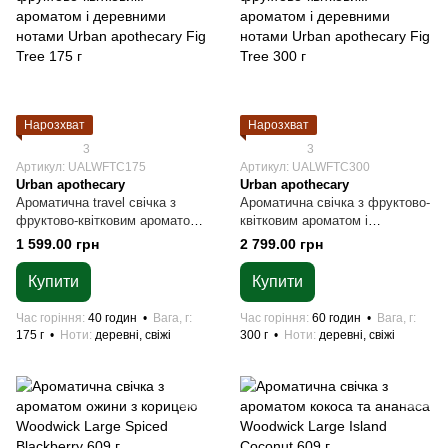
Нарозхват
Нарозхват
3
3
Артикул: UALWFTC175
Артикул: UALWFTC300
Urban apothecary
Urban apothecary
Ароматична travel свічка з
Ароматична свічка з фруктово-
фруктово-квітковим ароматом і
квітковим ароматом і
деревними нотами Urban
деревними нотами Urban
1 599.00 грн
2 799.00 грн
apothecary Fig Tree 175 г
apothecary Fig Tree 300 г
Купити
Купити
Час горіння
40 годин
Вага, г
Час горіння
60 годин
Вага, г
175 г
Ноти
деревні, свіжі
300 г
Ноти
деревні, свіжі