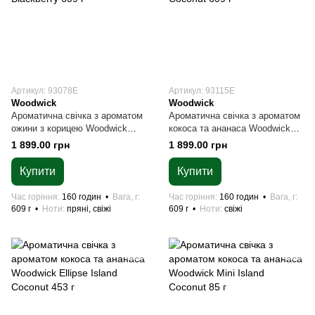
Артикул: 93078E
Артикул: 93115E
Woodwick
Woodwick
Ароматична свічка з ароматом
Ароматична свічка з ароматом
ожини з корицею Woodwick
кокоса та ананаса Woodwick
Large Spiced Blackberry 609 г
Large Island Coconut 609 г
1 899.00 грн
1 899.00 грн
Купити
Купити
Час горіння
160 годин
Вага, г
Час горіння
160 годин
Вага, г
609 г
Ноти
пряні, свіжі
609 г
Ноти
свіжі