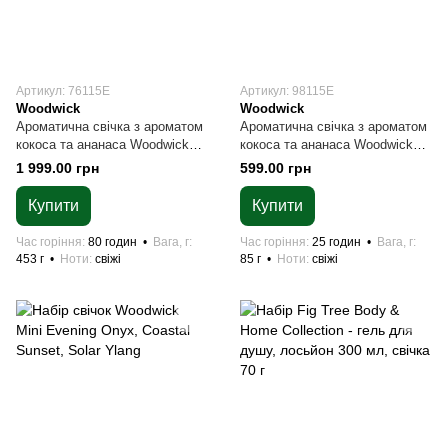
Артикул: 76115E
Артикул: 98115E
Woodwick
Woodwick
Ароматична свічка з ароматом
Ароматична свічка з ароматом
кокоса та ананаса Woodwick
кокоса та ананаса Woodwick
Ellipse Island Coconut 453 г
Mini Island Coconut 85 г
1 999.00 грн
599.00 грн
Купити
Купити
Час горіння
80 годин
Вага, г
Час горіння
25 годин
Вага, г
453 г
Ноти
свіжі
85 г
Ноти
свіжі