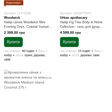
Нарозхват
1
Артикул: 1727429E
Артикул: UALWFTBHC
Woodwick
Urban apothecary
Набір свічок Woodwick Mini
Набір Fig Tree Body & Home
Evening Onyx, Coastal Sunset,
Collection - гель для душу,
Solar Ylang
лосьйон 300 мл, свічка 70 г
2 399.00 грн
4 599.00 грн
Купити
Купити
Час горіння
80 годин
Вага, г
Час горіння
15 годин
Вага, г
набір
Ноти
пряні, деревні,
набір
Ноти
деревні, свіжі
свіжі