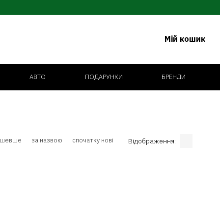
Мій кошик
АВТО
ПОДАРУНКИ
БРЕНДИ
ешевше
за назвою
спочатку нові
Відображення: