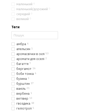
маленький
0
маленький/дорожній
0
середній
0
великий
0
Теги
амбра
6
апельсин
1
аромасвічки в склі
53
аромати для оселі
2
багаття
7
бергамот
16
боби тонка
6
бузина
3
бурштин
17
ваніль
21
вербена
1
ветівер
13
гвоздика
18
геліотроп
5