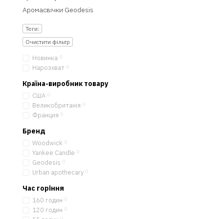
Аромасвічки Geodesis
Теги:
Очистити фільтр
Новинка
0
Нарозхват
0
Країна-виробник товару
США
0
Великобританія
0
Франция
0
Бренд
Woodwick
0
Yankee Candle
0
Geodesis
0
Urban apothecary
0
Час горіння
160 годин
0
120 годин
0
0