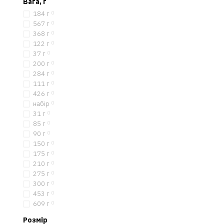
Вага, г
184 г
0
567 г
0
368 г
0
122 г
0
37 г
0
200 г
0
284 г
0
111 г
0
426 г
0
набір
0
31 г
0
85 г
0
90 г
0
150 г
0
175 г
0
210 г
0
275 г
0
300 г
0
453 г
0
609 г
0
Розмір