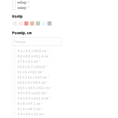
імбир
1
інжир
3
Колір
Розмір, см
9,1 x 9,1 x H9,8 см
0
8,8 x 8,8 x H11,4 см
0
17.5 x 4.5 см
0
24,5 х 5,7 х Н26,5
0
12 х 6 х Н10 см
0
25.5 х 11 х Н10 см
0
24,5 х 9 х Н9,5 см
0
10,5 х 10,5 х H21 см
0
9.9 x 9.9 x Н15 см
0
9.4 x 9.4 x Н11.4 см
0
8 x 8 x Н7.1 см
0
5 x 4 x Н4.3 см
0
9.9 x 9.9 x 15 см
0