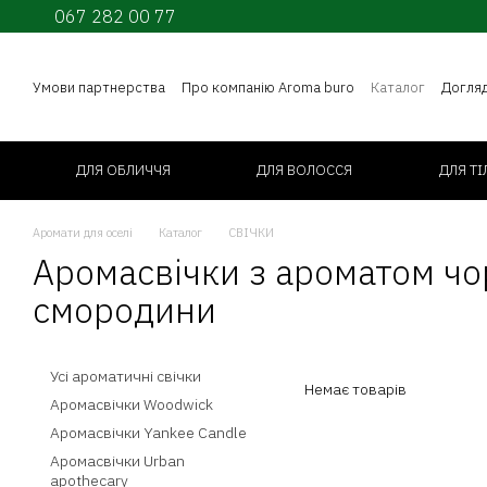
067 282 00 77
Перейти до основного контенту
Умови партнерства
Про компанію Aroma buro
Каталог
Догля
ДЛЯ ОБЛИЧЧЯ
ДЛЯ ВОЛОССЯ
ДЛЯ ТІ
Аромати для оселі
Каталог
СВІЧКИ
Аромасвічки з ароматом чо
смородини
Усі ароматичні свічки
Немає товарів
Аромасвічки Woodwick
Аромасвічки Yankee Candle
Аромасвічки Urban
apothecary