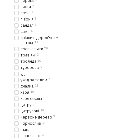
перець
пихта
2
пряні
2
півонія
3
сандал
8
свіжі
4
свічки з дерев'яним
гнітом
38
соєві свічки
70
трав'яні
2
троянда
10
тубероза
5
уд
5
уход за телом
4
фіалка
13
хвоя
10
хвоя сосны
1
цитрус
1
цитрусові
10
червоне дерево
7
чорнослив
1
шавлія
1
іланг-іланг
4