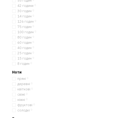
55 годин
42 години
0
30 годин
0
14 годин
0
126 годин
0
75 годин
0
100 годин
0
80 годин
0
60 годин
0
40 годин
0
25 годин
0
15 годин
0
8 годин
0
Ноти
пряні
0
деревні
0
квіткові
0
свіжі
0
ніжні
0
фруктові
0
солодкі
0