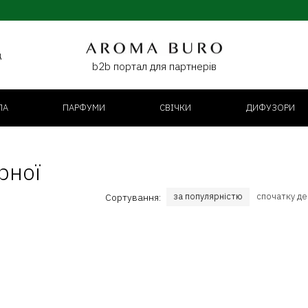
д
b2b портал для партнерів
ЛА
ПАРФУМИ
СВІЧКИ
ДИФУЗОРИ
рної
за популярністю
спочатку д
Сортування: