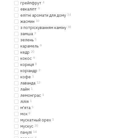
грейпфрут
4
евкаліпт
9
елітні аромати для дому
34
жасмин
10
з потріскуванням каміну
38
замша
3
зелень
5
карамель
9
кедр
20
кокос
9
кориця
8
коріандр
2
кофе
1
лаванда
12
лайм
1
лемонграс
1
лілія
1
м'ята
5
мох
8
мускатный орех
1
мускус
20
пачулі
14
5