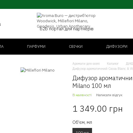
д
b2b портал для партнерів
ЛА
ПАРФУМИ
СВІЧКИ
ДИФУЗОРИ
Аромати для оселі
Каталог
ДИФ
Дифузор ароматичний Cocoa Blanc & Woo
Дифузор ароматичний 
Milano 100 мл
В наявності
Написати відгук
1 349.00 грн
Об'єм, мл
100 мл