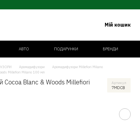
Мій кошик
АВТО
ПОДАРУНКИ
БРЕНДИ
УЗОРИ
Аромадифузори
Аромадифузори Millefiori Milano
ds Millefiori Milano 100 мл
Cocoa Blanc & Woods Millefiori
Артикул
7MDCB