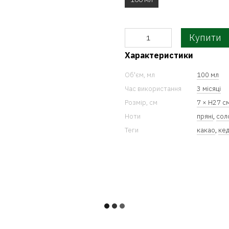
Купити
Характеристики
Об'єм, мл
100 мл
Час використання
3 місяці
Розмір, см
7 × H27 с
Ноти
пряні
,
сол
Теги
какао
,
ке