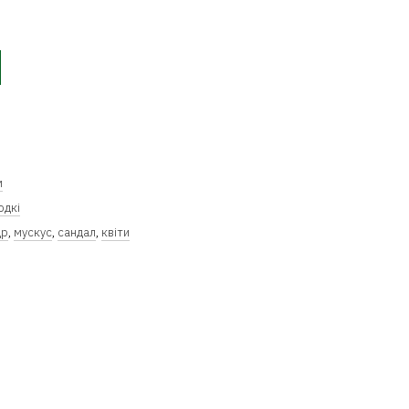
м
одкі
др
,
мускус
,
сандал
,
квіти