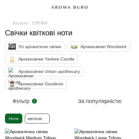
Каталог
СВІЧКИ
Свічки квіткові ноти
Усі ароматичні свічки
Аромасвічки Woodwick
Аромасвічки Yankee Candle
Аромасвічки Urban apothecary
Аромасвічки Geodesis
Фільтр
За популярністю
1
Ноти
квіткові