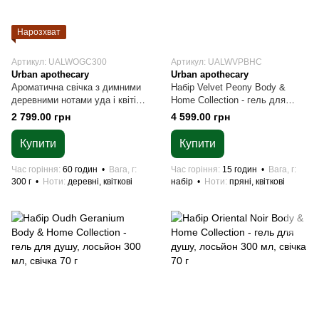
Нарозхват
Артикул: UALWOGC300
Артикул: UALWVPBHC
Urban apothecary
Urban apothecary
Ароматична свічка з димними
Набір Velvet Peony Body &
деревними нотами уда і квітів
Home Collection - гель для
Urban apothecary Oudh
душу, лосьйон 300 мл, свічка
2 799.00 грн
4 599.00 грн
Geranium 300 г
70 г
Купити
Купити
Час горіння
60 годин
Вага, г
Час горіння
15 годин
Вага, г
300 г
Ноти
деревні, квіткові
набір
Ноти
пряні, квіткові