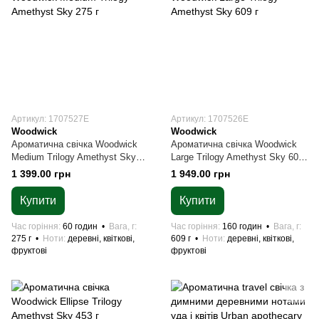
Артикул: 1707527E
Артикул: 1707526E
Woodwick
Woodwick
Ароматична свічка Woodwick
Ароматична свічка Woodwick
Medium Trilogy Amethyst Sky
Large Trilogy Amethyst Sky 609
275 г
г
1 399.00 грн
1 949.00 грн
Купити
Купити
Час горіння
60 годин
Вага, г
Час горіння
160 годин
Вага, г
275 г
Ноти
деревні, квіткові,
609 г
Ноти
деревні, квіткові,
фруктові
фруктові