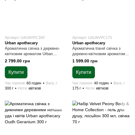
Артикул: UALWVPC300
Артикул: UALWVPC175
Urban apothecary
Urban apothecary
Ароматична свічка з деревно-
Ароматична travel свічка з
квітковим ароматом Urban
деревно-квітковим ароматом
apothecary Velvet peony 300 г
Urban apothecary Velvet Peony
2 799.00 грн
1 599.00 грн
175 г
Купити
Купити
Час горіння
60 годин
Вага, г
Час горіння
40 годин
Вага, г
300 г
Ноти
квіткові
175 г
Ноти
квіткові