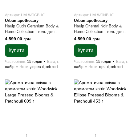
Артикул: UALWOGBHC
Артикул: UALWONBHC
Urban apothecary
Urban apothecary
Набір Oudh Geranium Body &
Набір Oriental Noir Body &
Home Collection - гель для
Home Collection - гель для
душу, лосьйон 300 мл, свічка
душу, лосьйон 300 мл, свічка
4 599.00 грн
4 599.00 грн
70 г
70 г
Купити
Купити
Час горіння
15 годин
Вага, г
Час горіння
15 годин
Вага, г
набір
Ноти
деревні, квіткові
набір
Ноти
пряні, квіткові
1
1