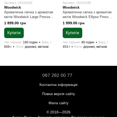
Артикул: 1632431E
Артикул: 1632429E
Woodwick
Woodwick
Ароматична свічка з ароматом
Ароматична свічка з ароматом
квітів Woodwick Large Pressed
квітів Woodwick Ellipse Pressed
Blooms & Patchouli 609 г
Blooms & Patchouli 453 г
1 899.00 грн
1 999.00 грн
Купити
Купити
Час горіння
160 годин
Вага, г
Час горіння
80 годин
Вага, г
609 г
Ноти
деревні, квіткові
453 г
Ноти
деревні, квіткові
067 282 00 77
Контактна інформація
Повна версія сайту
Мапа сайту
© 2018—2026