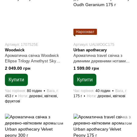
Нарозхват
Артикул: 1707525E
Артикул: UALWOGC175
Woodwick
Urban apothecary
Ароматична свічка Woodwick
Ароматична travel свічка з
Ellipse Trilogy Amethyst Sky
димними деревними нотами
453 г
уда і квітів Urban apothecary
2 049.00 грн
1 599.00 грн
Oudh Geranium 175 г
Купити
Купити
Час горіння
80 годин
Вага, г
Час горіння
40 годин
Вага, г
453 г
Ноти
деревні, квіткові,
175 г
Ноти
деревні, квіткові
фруктові