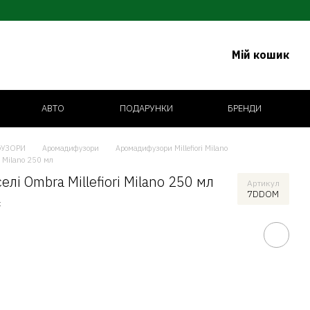
Мій кошик
АВТО
ПОДАРУНКИ
БРЕНДИ
УЗОРИ
Аромадифузори
Аромадифузори Millefiori Milano
i Milano 250 мл
і Ombra Millefiori Milano 250 мл
Артикул
7DDOM
к