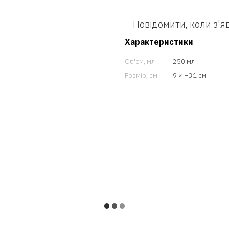
Повідомити, коли з'я
Характеристики
Об'єм, мл
250 мл
Розмір, см
9 × H31 см